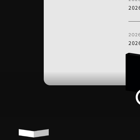
20
2026
20
漸進的な成長では
デジタルレシピは