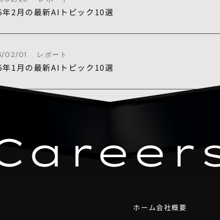
26年2月の最新AIトピック10選
/02/01
レポート
26年1月の最新AIトピック10選
Career
なく、未来の常識を圧倒的なスピードで更新していくこと
ホーム
会社概要
、このダイナミックな変化を一緒に乗り越えていく仲間